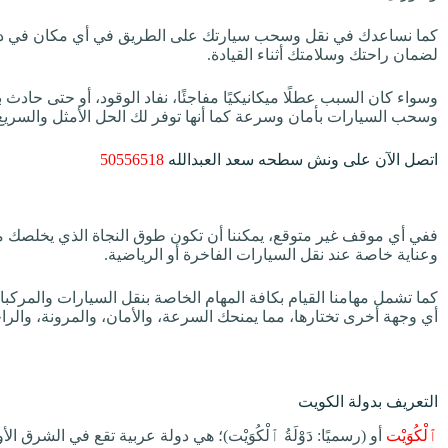
كما نساعدك في نقل وسحب سيارتك على الطريق في أي مكان في دو
لضمان راحتك وسلامتك أثناء القيادة.
وسواء كان السبب عطلًا ميكانيكيًا مفاجئًا، نفاد الوقود، أو حتى حا
وسحب السيارات بأمان وسرعة كما أنها توفر لك الحل الأمثل والسريع 
اتصل الآن على ونش سطحه سعد العبدالله
50556518
ففي أي موقف غير متوقع، يمكننا أن تكون طوق النجاة الذي يخلصك من الت
وعناية خاصة عند نقل السيارات الفاخرة أو الرياضية.
كما تشمل مهامنا القيام بكافة المهام الخاصة بنقل السيارات والمركب
أي وجهة أخرى تختارها، مما يمنحك السرعة، والأمان، والمرونة، والرا
التعريف بدولة الكويت
ٱلْكُوَيْت
أو (رسميًا: دَوْلَةُ ٱلْكُوَيْت)؛ هي دولة عربية تقع في الشرق