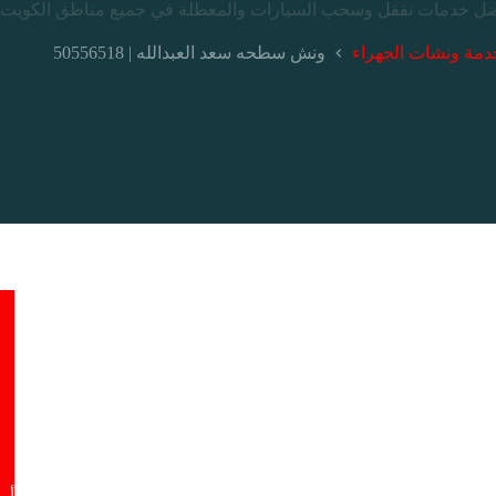
دمة ونشات الجهراء
ونش سطحه سعد العبدالله | 50556518