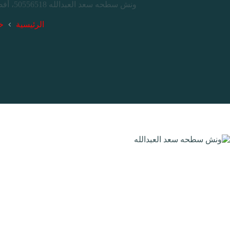
ونش سطحه سعد العبدالله 50556518، أفضل خدمات نققل وسحب السيارات والمعطلة في جميع مناطق الكويت، علي مدار 24ساعة.
الرئيسية
خ