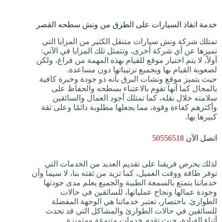
خدمة انقاذ السيارات على الطرق من ونش سطحه القصر
تمتلك شركة ونش سيارات متنقل الكثير من المزايا التي
تميزها عن أي شركة أخرى، وتتمثل تلك المزايا في الآتي:
أولاً، لا يتم اختيار موقع للقيام بهذه المهمة من فراغ، ولكن
لصعوبة القيام بها وبجميع ترتيباتها دون مساعدة.
حيث يتميز موقع ونشات البرق بأنه ذو جودة وخبرة كافية
بالمجال كما أنها تقوم بالاعتناء بسطحه والحفاظ على
سلامته خلال نقله، كما تمتلك أجود العمال والسائقين
وأكثرهم كفاءة وقوة، مما يجعلها مطلوبة دائمًا وعلى ثقة
كبيرها بها.
اتصل الآن
50556518
لذلك يحرص فريقنا على تقديم العديد من الخدمات التي
توفر طاقة ووقت العميل، كما تزيد من ثقته بنا، لا سيما وأن
خدماتنا يتمتع بالسمعة الطيبة والجميع يعلم مدى جودتها
وجودة عمالها ونجاح عملياتها، للسائقين في حالات
الطوارئ. باختصار، تعتبر خدماتنا هي الوجهة المفضلة
للسائقين في حالات الطوارئ والمشاكل التي قد تحدث
أثناء القيادة، حيث تقدم خدمات متنوعة ومتميزة.