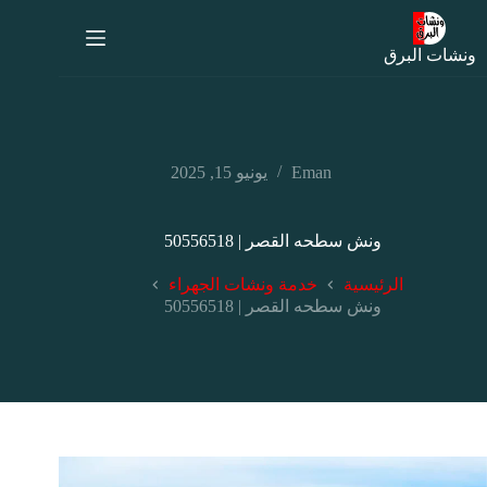
ونشات البرق
Eman
يونيو 15, 2025
ونش سطحه القصر | 50556518
الرئيسية
خدمة ونشات الجهراء
ونش سطحه القصر | 50556518