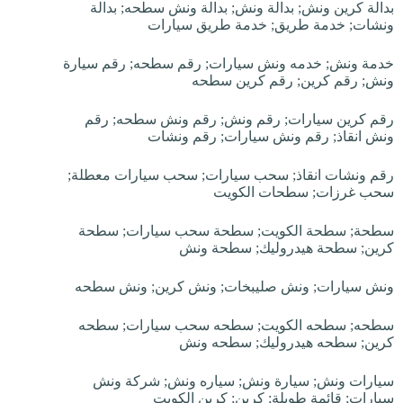
بدالة كرين ونش; بدالة ونش; بدالة ونش سطحه; بدالة
ونشات; خدمة طريق; خدمة طريق سيارات
خدمة ونش; خدمه ونش سيارات; رقم سطحه; رقم سيارة
ونش; رقم كرين; رقم كرين سطحه
رقم كرين سيارات; رقم ونش; رقم ونش سطحه; رقم
ونش انقاذ; رقم ونش سيارات; رقم ونشات
رقم ونشات انقاذ; سحب سيارات; سحب سيارات معطلة;
سحب غرزات; سطحات الكويت
سطحة; سطحة الكويت; سطحة سحب سيارات; سطحة
كرين; سطحة هيدروليك; سطحة ونش
ونش سيارات; ونش صليبخات; ونش كرين; ونش سطحه
سطحه; سطحه الكويت; سطحه سحب سيارات; سطحه
كرين; سطحه هيدروليك; سطحه ونش
سيارات ونش; سيارة ونش; سياره ونش; شركة ونش
سيارات; قائمة طويلة; كرين; كرين الكويت