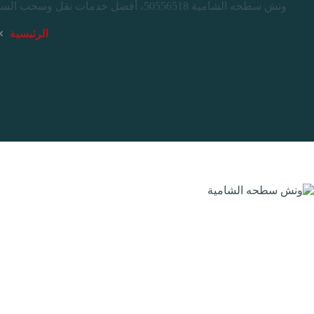
ونش سطحه الشامية 50556518، أفضل خدمات نقل وسحب السيارات والمركبات المعطلة علي الطريق في جميع مناطق الكويت، علي مدار 24ساعة. اتصل الآن نصلك حيثما كنت.
الرئيسية