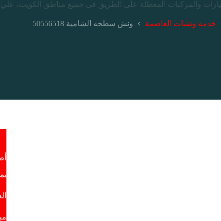
خدمة ونشات العاصمة
ونش سطحه الشامية 50556518
أط
يم
ال
مب