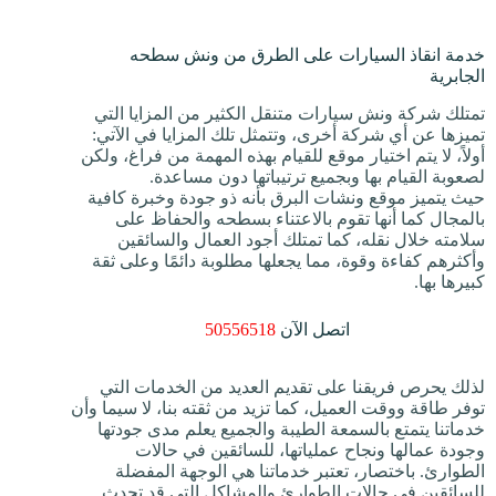
خدمة انقاذ السيارات على الطرق من ونش سطحه
الجابرية
تمتلك شركة ونش سيارات متنقل الكثير من المزايا التي
تميزها عن أي شركة أخرى، وتتمثل تلك المزايا في الآتي:
أولاً، لا يتم اختيار موقع للقيام بهذه المهمة من فراغ، ولكن
لصعوبة القيام بها وبجميع ترتيباتها دون مساعدة.
حيث يتميز موقع ونشات البرق بأنه ذو جودة وخبرة كافية
بالمجال كما أنها تقوم بالاعتناء بسطحه والحفاظ على
سلامته خلال نقله، كما تمتلك أجود العمال والسائقين
وأكثرهم كفاءة وقوة، مما يجعلها مطلوبة دائمًا وعلى ثقة
كبيرها بها.
اتصل الآن
50556518
لذلك يحرص فريقنا على تقديم العديد من الخدمات التي
توفر طاقة ووقت العميل، كما تزيد من ثقته بنا، لا سيما وأن
خدماتنا يتمتع بالسمعة الطيبة والجميع يعلم مدى جودتها
وجودة عمالها ونجاح عملياتها، للسائقين في حالات
الطوارئ. باختصار، تعتبر خدماتنا هي الوجهة المفضلة
للسائقين في حالات الطوارئ والمشاكل التي قد تحدث