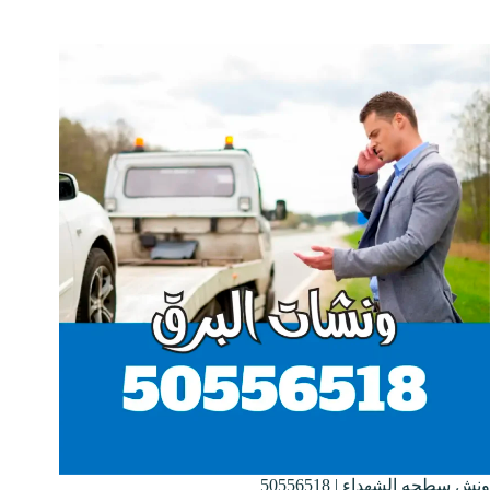
ونش سطحه الشهداء | 50556518